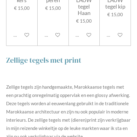
kers
peren
LAUW
LAUW
tegel
tegel kip
€ 15,00
€ 15,00
Haan
€ 15,00
€ 15,00
In winkelwagen
In winkelwagen
In winkelwagen
In winkelwage
Zellige tegels met print
Zellige tegels zijn handgemaakte, Marokkaanse tegels met
een prachtig onregelmatig oppervlak en een glossy afwerking.
Deze tegels worden al eeuwenlang gebruikt in de traditionele
Marokkaanse architectuur en zijn nu ook populair in moderne
interieurs. De zellige tegels met (dieren)print zijn verkrijgbaar
in mijn reizende winkeltje op de leuke markten waar ik sta en
zijn nu ook verkrijgbaar via de website.