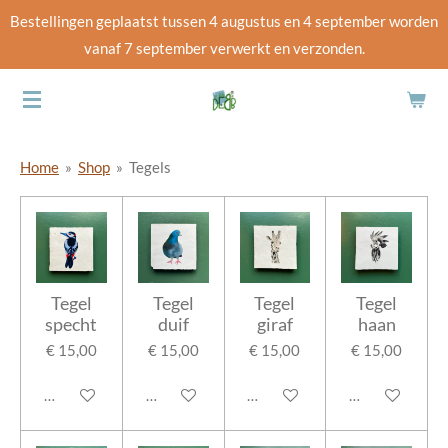
Bestellingen geplaatst tussen 4 augustus en 4 september worden
Ga
vanaf 7 september verwerkt en verzonden.
direct
naar
de
hoofdinhoud
Home
»
Shop
»
Tegels
Tegel
Tegel
Tegel
Tegel
specht
duif
giraf
haan
€ 15,00
€ 15,00
€ 15,00
€ 15,00
In winkelwagen
In winkelwagen
In winkelwagen
In winkelwage