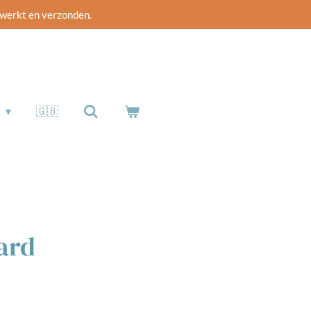
rwerkt en verzonden.
b
🇬🇧
aard