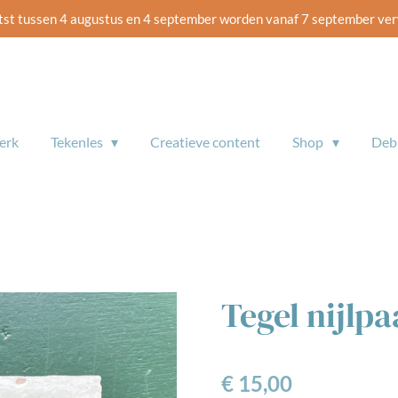
tst tussen 4 augustus en 4 september worden vanaf 7 september ve
erk
Tekenles
Creatieve content
Shop
De
Tegel nijlp
€ 15,00