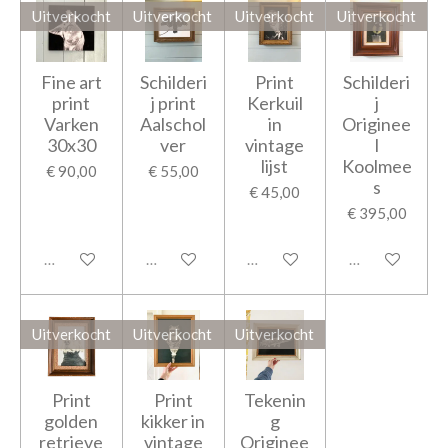
Uitverkocht
Uitverkocht
Uitverkocht
Uitverkocht
Fine art
Schilderi
Print
Schilderi
print
j print
Kerkuil
j
Varken
Aalschol
in
Originee
30x30
ver
vintage
l
lijst
Koolmee
€ 90,00
€ 55,00
s
€ 45,00
€ 395,00
Uitverkocht
Uitverkocht
Uitverkocht
Uitverkocht
Uitverkocht
Uitverkocht
Uitverkocht
Print
Print
Tekenin
golden
kikker in
g
retrieve
vintage
Originee