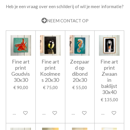
Heb je een vraag over een schilderij of wil je meer informatie?
NEEM CONTACT OP
Fine art
Fine art
Zeepaar
Fine art
print
print
d op
print
Goudvis
Koolmee
dibond
Zwaan
30x30
s 20x30
20x30
in
baklijst
€ 90,00
€ 75,00
€ 55,00
30x40
€ 135,00
In winkelwagen
In winkelwagen
In winkelwagen
In winkelwage