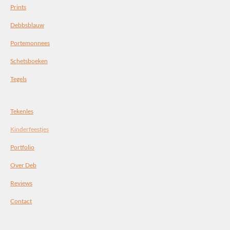
Prints
Debbsblauw
Portemonnees
Schetsboeken
Tegels
Tekenles
Kinderfeestjes
Portfolio
Over Deb
Reviews
Contact