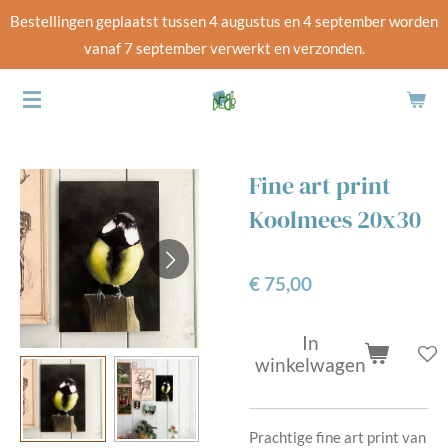
Bestellingen geplaatst tussen 4 augustus en 4 september worden
Ga
vanaf 7 september verwerkt en verzonden.
direct
naar
de
hoofdinhoud
Fine art print
Koolmees 20x30
€ 75,00
In
winkelwagen
Prachtige fine art print van