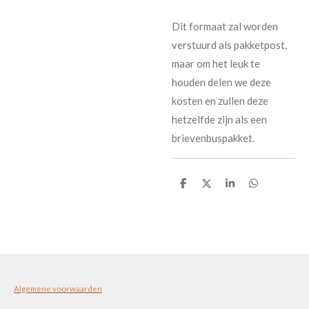
Dit formaat zal worden
verstuurd als pakketpost,
maar om het leuk te
houden delen we deze
kosten en zullen deze
hetzelfde zijn als een
brievenbuspakket.
D
D
S
D
e
e
h
e
l
e
a
l
e
l
r
e
n
e
n
Algemene voorwaarden