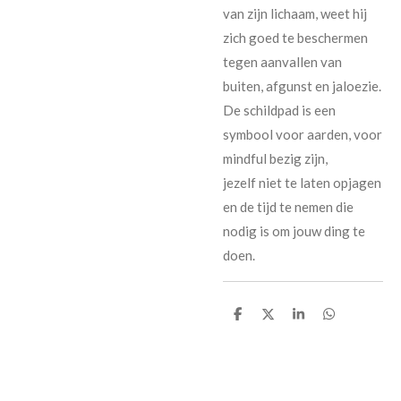
van zijn lichaam, weet hij
zich goed te beschermen
tegen aanvallen van
buiten, afgunst en jaloezie.
De schildpad is een
symbool voor aarden, voor
mindful bezig zijn,
jezelf niet te laten opjagen
en de tijd te nemen die
nodig is om jouw ding te
doen.
D
D
S
D
e
e
h
e
l
e
a
l
e
l
r
e
n
e
n