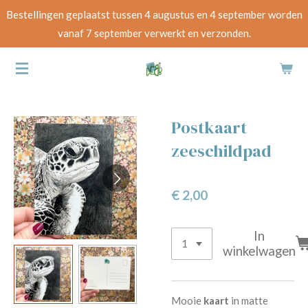
Bestellingen geplaatst tussen 4 augustus en 4 september worden
Ga
vanaf 7 september verwerkt en verzonden.
direct
naar
de
hoofdinhoud
Postkaart
zeeschildpad
€ 2,00
In
winkelwagen
Mooie
kaart
in matte