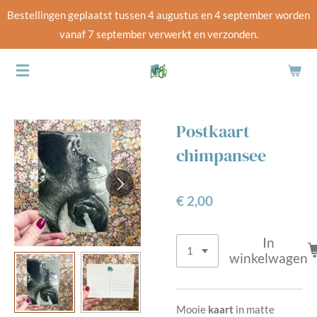
Bestellingen geplaatst tussen 4 augustus en 4 september worden
Ga
vanaf 7 september verwerkt en verzonden.
direct
naar
de
hoofdinhoud
Postkaart
chimpansee
€ 2,00
In
winkelwagen
Mooie
kaart
in matte