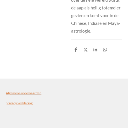
de aap als heilig totemdier
gezien en komt voor in de
Chinese, Indiase en Maya-
astrologie.
D
D
S
D
e
e
h
e
l
e
a
l
e
l
r
e
n
e
n
Algemene voorwaarden
privacy verklaring