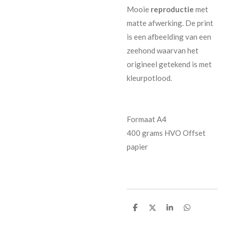
Mooie
reproductie
met
matte afwerking. De print
is een afbeelding van een
zeehond waarvan het
origineel getekend is met
kleurpotlood.
Formaat A4
400 grams HVO Offset
papier
D
D
S
D
e
e
h
e
l
e
a
l