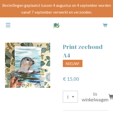
Bestellingen geplaatst tussen 4 augustus en 4 september worden
Ga
vanaf 7 september verwerkt en verzonden.
direct
naar
de
hoofdinhoud
Print zeehond
A4
NIEUW!
€ 15,00
In
winkelwagen