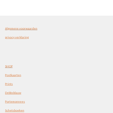
e
l
r
e
n
e
n
Algemene voorwaarden
privacy verklaring
SHOP
Postkaarten
Prints
Debbsblauw
Portemonnees
Schetsboeken