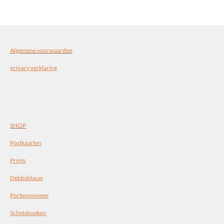
n
e
n
Algemene voorwaarden
privacy verklaring
SHOP
Postkaarten
Prints
Debbsblauw
Portemonnees
Schetsboeken