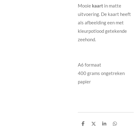
Mooie
kaart
in matte
uitvoering. De kaart heeft
als afbeelding een met
kleurpotlood getekende
zeehond.
A6 formaat
400 grams ongetreken
papier
D
D
S
D
e
e
h
e
l
e
a
l
e
l
r
e