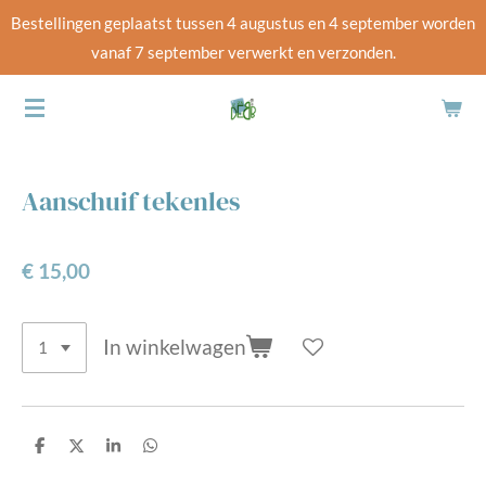
Bestellingen geplaatst tussen 4 augustus en 4 september worden
Ga
vanaf 7 september verwerkt en verzonden.
direct
naar
de
hoofdinhoud
Aanschuif tekenles
€ 15,00
In winkelwagen
D
D
S
D
e
e
h
e
l
e
a
l