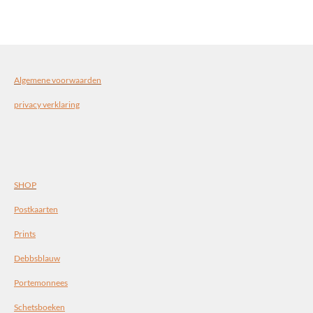
e
l
r
e
n
e
n
Algemene voorwaarden
privacy verklaring
SHOP
Postkaarten
Prints
Debbsblauw
Portemonnees
Schetsboeken