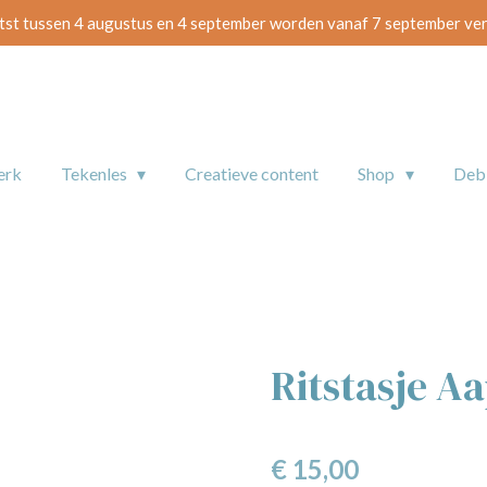
tst tussen 4 augustus en 4 september worden vanaf 7 september ve
erk
Tekenles
Creatieve content
Shop
De
Ritstasje A
€ 15,00