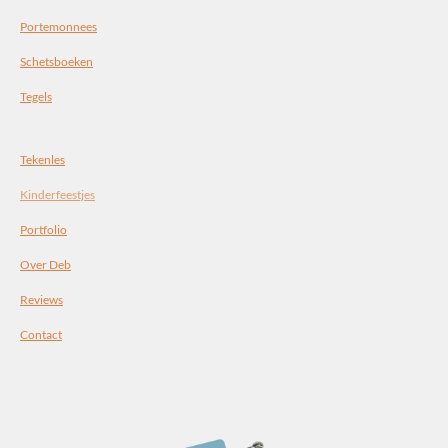
Portemonnees
Schetsboeken
Tegels
Tekenles
Kinderfeestjes
Portfolio
Over Deb
Reviews
Contact