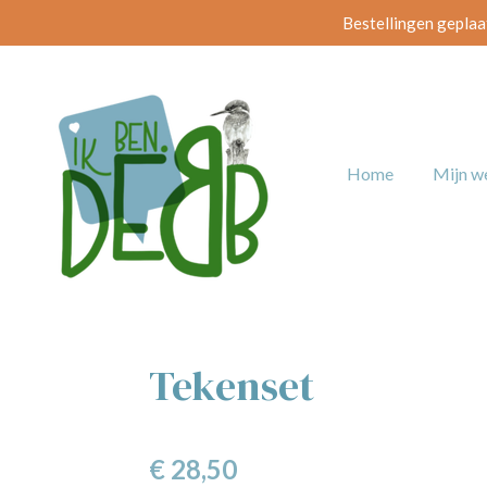
Bestellingen geplaa
Ga
direct
naar
de
hoofdinhoud
Home
Mijn w
Tekenset
€ 28,50