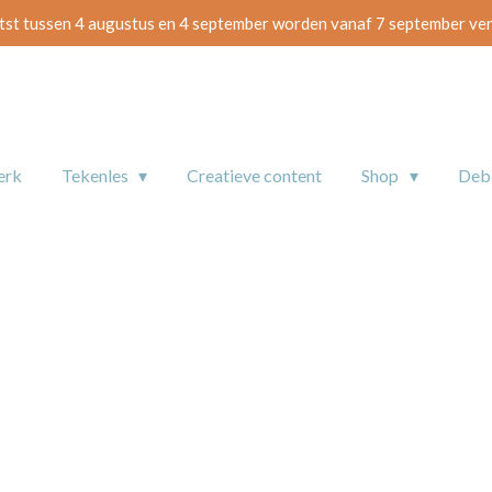
tst tussen 4 augustus en 4 september worden vanaf 7 september ve
erk
Tekenles
Creatieve content
Shop
De