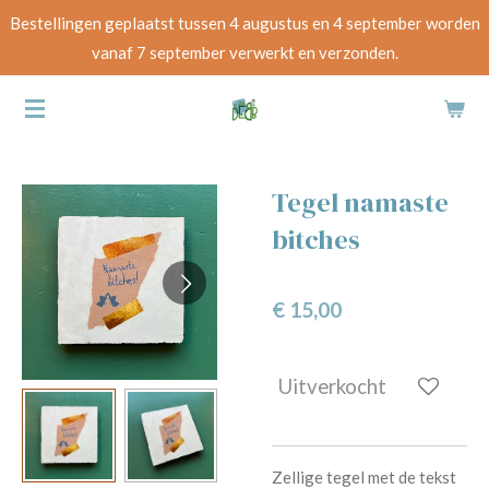
Bestellingen geplaatst tussen 4 augustus en 4 september worden
Ga
vanaf 7 september verwerkt en verzonden.
direct
naar
de
hoofdinhoud
Tegel namaste
bitches
€ 15,00
Uitverkocht
Zellige tegel met de tekst