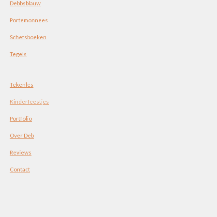
Debbsblauw
Portemonnees
Schetsboeken
Tegels
Tekenles
Kinderfeestjes
Portfolio
Over Deb
Reviews
Contact