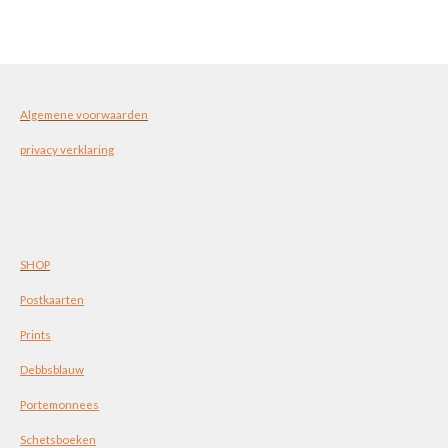
e
l
r
e
n
e
n
Algemene voorwaarden
privacy verklaring
SHOP
Postkaarten
Prints
Debbsblauw
Portemonnees
Schetsboeken