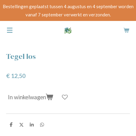
Bestellingen geplaatst tussen 4 augustus en 4 september worden
Ga
vanaf 7 september verwerkt en verzonden.
direct
naar
de
hoofdinhoud
Tegel los
€ 12,50
In winkelwagen
D
D
S
D
e
e
h
e
l
e
a
l