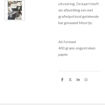
uitvoering. De kaart heeft
als afbeelding een met
grafietpotlood getekende
kat genaamd Moortje.
A6 formaat
400 grams ongestreken
papier
D
D
S
D
e
e
h
e
l
e
a
l
e
l
r
e
n
e
n