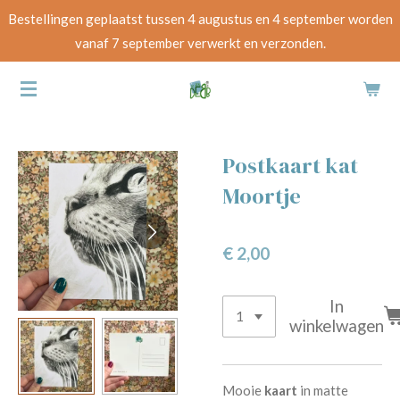
Bestellingen geplaatst tussen 4 augustus en 4 september worden
Ga
vanaf 7 september verwerkt en verzonden.
direct
naar
de
hoofdinhoud
Postkaart kat
Moortje
€ 2,00
In
winkelwagen
Mooie
kaart
in matte