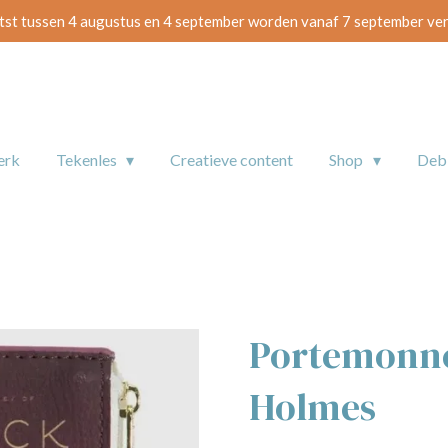
tst tussen 4 augustus en 4 september worden vanaf 7 september ve
erk
Tekenles
Creatieve content
Shop
De
Portemonne
Holmes