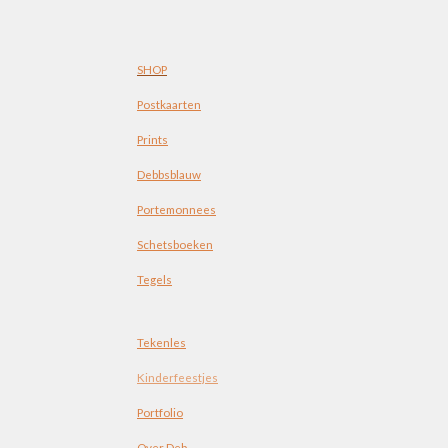
SHOP
Postkaarten
Prints
Debbsblauw
Portemonnees
Schetsboeken
Tegels
Tekenles
Kinderfeestjes
Portfolio
Over Deb