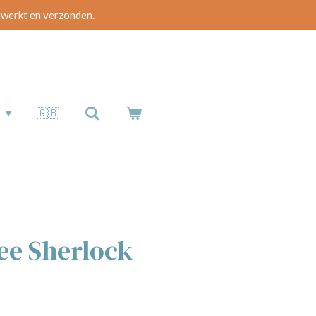
rwerkt en verzonden.
b
🇬🇧
e Sherlock