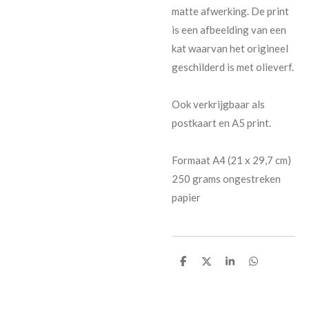
matte afwerking. De print
is een afbeelding van een
kat waarvan het origineel
geschilderd is met olieverf.
Ook verkrijgbaar als
postkaart en A5 print.
Formaat A4 (21 x 29,7 cm)
250 grams ongestreken
papier
D
D
S
D
e
e
h
e
l
e
a
l
e
l
r
e
n
e
n