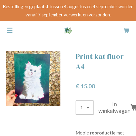
Bestellingen geplaatst tussen 4 augustus en 4 september worden
Ga
vanaf 7 september verwerkt en verzonden.
direct
naar
de
hoofdinhoud
Print kat fluor
A4
€ 15,00
In
winkelwagen
Mooie
reproductie
met