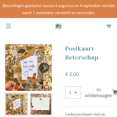
Bestellingen geplaatst tussen 4 augustus en 4 september worden
Ga
vanaf 7 september verwerkt en verzonden.
direct
naar
de
hoofdinhoud
Postkaart
Beterschap
€ 2,00
In
winkelwagen
Leuke postkaart met de