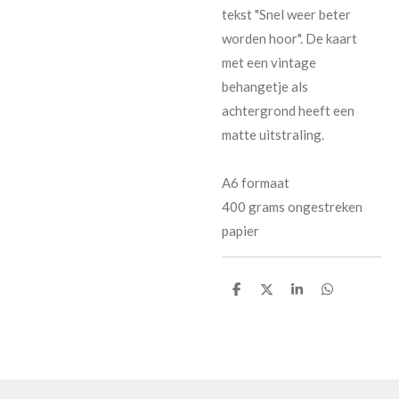
tekst "Snel weer beter
worden hoor". De kaart
met een vintage
behangetje als
achtergrond heeft een
matte uitstraling.
A6 formaat
400 grams ongestreken
papier
D
D
S
D
e
e
h
e
l
e
a
l
e
l
r
e
n
e
n