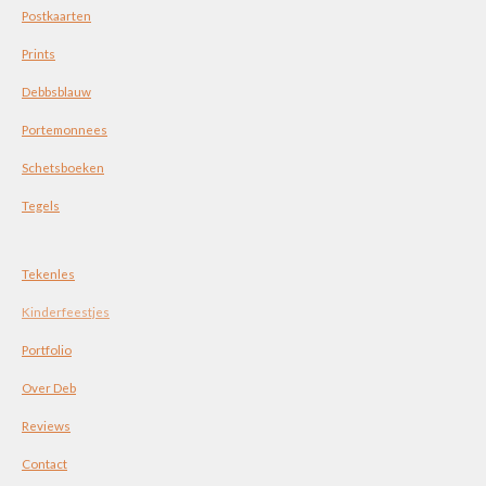
Postkaarten
Prints
Debbsblauw
Portemonnees
Schetsboeken
Tegels
Tekenles
Kinderfeestjes
Portfolio
Over Deb
Reviews
Contact