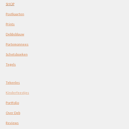
SHOP
Postkaarten
Prints
Debbsblauw
Portemonnees
Schetsboeken
Tegels
Tekenles
Kinderfeestjes
Portfolio
Over Deb
Reviews