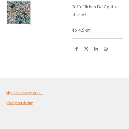
Toffe "Ik ben Deb" glitter
sticker!
4 x 4,5 cm.
D
D
S
D
e
e
h
e
l
e
a
l
e
l
r
e
n
e
n
Algemene voorwaarden
privacy verklaring