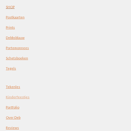
SHOP
Postkaarten
Prints
Debbsblauw
Portemonnees
Schetsboeken
Tegels
Tekenles
Kinderfeestjes
Portfolio
Over Deb
Reviews