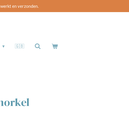
rwerkt en verzonden.
b
🇬🇧
norkel