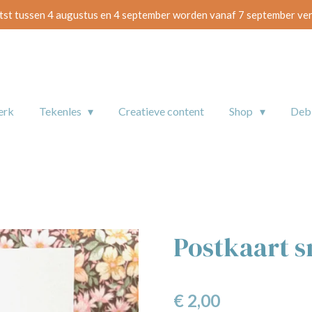
tst tussen 4 augustus en 4 september worden vanaf 7 september ve
erk
Tekenles
Creatieve content
Shop
De
Postkaart s
€ 2,00