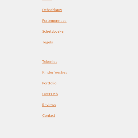
Debbsblauw
Portemonnees
Schetsboeken
Tegels
Tekenles
Kinderfeestjes
Portfolio
Over Deb
Reviews
Contact