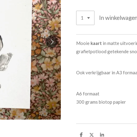
In winkelwage
Mooie
kaart
in matte uitvoeri
grafietpotlood getekende sno
Ook verkrijgbaar in A3 formaa
A6 formaat
300 grams biotop papier
D
D
S