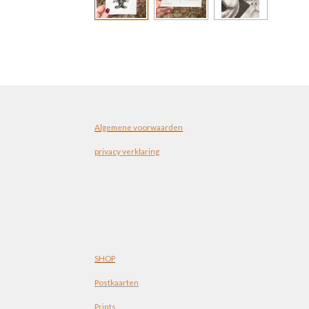
Algemene voorwaarden
privacy verklaring
SHOP
Postkaarten
Prints